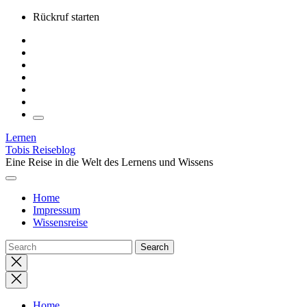
Skip
Rückruf starten
to
the
content
Lernen
Tobis Reiseblog
Eine Reise in die Welt des Lernens und Wissens
Home
Impressum
Wissensreise
Close
search
Home