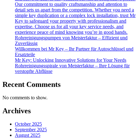
Our commitment to quality craftsmanship and attention to
detail sets us apart from the competition. Whether you need a
simple key duplication or a complex lock installation, trust Mr
Key to safeguard your property with professionalism and
expertise. Choose us for all your key service needs, and
experience peace of mind knowing you’re in good hands.
Rohrreinigungspumpen von Meisterfaktur – Effizient und
Zuverlässig
Willkommen bei Mr Key – Ihr Partner für Autoschlüssel und
Ersatzteile
Mr Key: Unlocking Innovative Solutions for Your Needs
Rohrreinigungsspirale von Meisterfaktur – Ihre Lösung für
verstopfte Abflüsse
Recent Comments
No comments to show.
Archives
October 2025
September 2025
August 2025