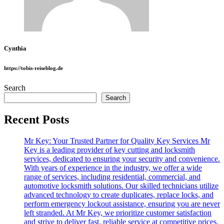
Cynthia
https://tobis-reiseblog.de
Search
Search
Recent Posts
Mr Key: Your Trusted Partner for Quality Key Services Mr
Key is a leading provider of key cutting and locksmith
services, dedicated to ensuring your security and convenience.
With years of experience in the industry, we offer a wide
range of services, including residential, commercial, and
automotive locksmith solutions. Our skilled technicians utilize
advanced technology to create duplicates, replace locks, and
perform emergency lockout assistance, ensuring you are never
left stranded. At Mr Key, we prioritize customer satisfaction
and strive to deliver fast, reliable service at competitive prices.