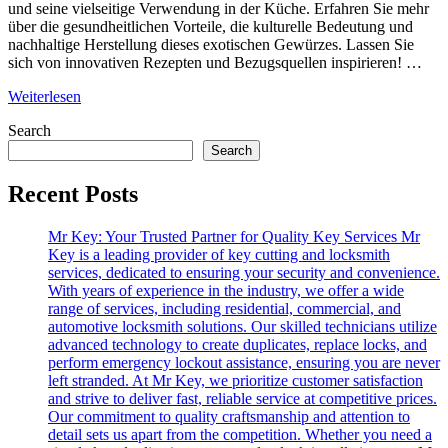
und seine vielseitige Verwendung in der Küche. Erfahren Sie mehr
über die gesundheitlichen Vorteile, die kulturelle Bedeutung und
nachhaltige Herstellung dieses exotischen Gewürzes. Lassen Sie
sich von innovativen Rezepten und Bezugsquellen inspirieren! …
Kala
Weiterlesen
Namak
Search
Salz:
Entdecken
Search
Sie
Was
Recent Posts
es
Ist,
Mr Key: Your Trusted Partner for Quality Key Services Mr
Seine
Key is a leading provider of key cutting and locksmith
Feine
services, dedicated to ensuring your security and convenience.
Körnung
With years of experience in the industry, we offer a wide
und
range of services, including residential, commercial, and
Gemahlene
automotive locksmith solutions. Our skilled technicians utilize
Varianten
advanced technology to create duplicates, replace locks, and
perform emergency lockout assistance, ensuring you are never
left stranded. At Mr Key, we prioritize customer satisfaction
and strive to deliver fast, reliable service at competitive prices.
Our commitment to quality craftsmanship and attention to
detail sets us apart from the competition. Whether you need a