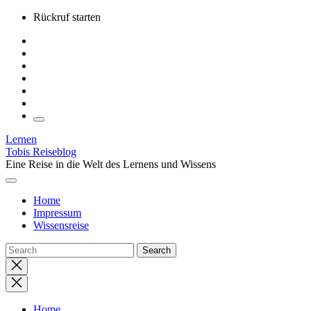
Skip
Rückruf starten
to
the
content
Lernen
Tobis Reiseblog
Eine Reise in die Welt des Lernens und Wissens
Home
Impressum
Wissensreise
Close
search
Home