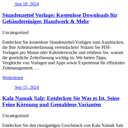
Sep 18, 2024
Hallenbeleuchtung:
Hallenstrahler,
Stundenzettel Vorlage: Kostenlose Downloads für
Röhren
und
Gebäudereiniger, Handwerk & Mehr
professionelle
Anwendung
Uncategorized
Entdecken Sie kostenlose Stundenzettel-Vorlagen zum Ausdrucken,
die Ihre Arbeitszeiterfassung vereinfachen! Nutzen Sie PDF-
Vorlagen pro Monat oder Kalenderwoche und erfahren Sie, warum
die gesetzliche Zeiterfassung wichtig ist. Wir bieten Tipps,
Vergleiche von Vorlagen und Apps sowie Expertenrat für effizientes
Zeitmanagement. …
Stundenzettel
Weiterlesen
Vorlage:
Sep 15, 2024
Kostenlose
Downloads
Kala Namak Salz: Entdecken Sie Was es Ist, Seine
für
Gebäudereiniger,
Feine Körnung und Gemahlene Varianten
Handwerk
&
Uncategorized
Mehr
Entdecken Sie den einzigartigen Geschmack von Kala Namak Salz