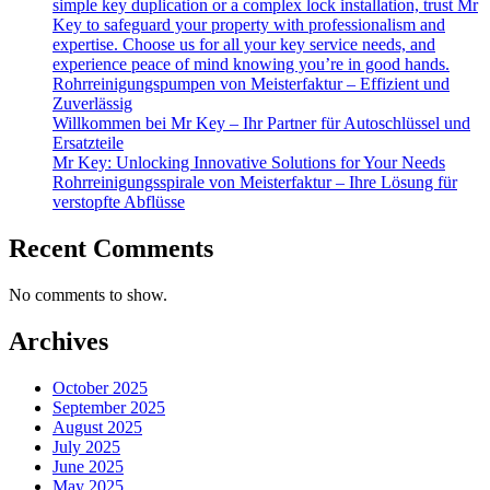
simple key duplication or a complex lock installation, trust Mr
Key to safeguard your property with professionalism and
expertise. Choose us for all your key service needs, and
experience peace of mind knowing you’re in good hands.
Rohrreinigungspumpen von Meisterfaktur – Effizient und
Zuverlässig
Willkommen bei Mr Key – Ihr Partner für Autoschlüssel und
Ersatzteile
Mr Key: Unlocking Innovative Solutions for Your Needs
Rohrreinigungsspirale von Meisterfaktur – Ihre Lösung für
verstopfte Abflüsse
Recent Comments
No comments to show.
Archives
October 2025
September 2025
August 2025
July 2025
June 2025
May 2025