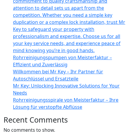
commitment to quality craftsmanship and
attention to detail sets us apart from the
competition. Whether you need a simple key
duplication or a complex lock installation, trust Mr
Key to safeguard your property with
professionalism and expertise. Choose us for all
your key service needs, and experience peace of
mind knowing you’re in good hands.
Rohrreinigungspumpen von Meisterfaktur –
Effizient und Zuverlässig
Willkommen bei Mr Key – Ihr Partner für
Autoschlüssel und Ersatzteile
Mr Key: Unlocking Innovative Solutions for Your
Needs
Rohrreinigungsspirale von Meisterfaktur – Ihre
Lösung für verstopfte Abflüsse
Recent Comments
No comments to show.