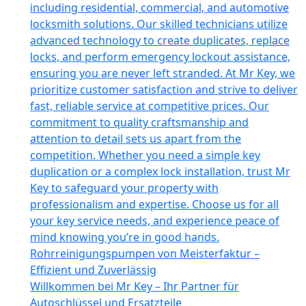
including residential, commercial, and automotive
locksmith solutions. Our skilled technicians utilize
advanced technology to create duplicates, replace
locks, and perform emergency lockout assistance,
ensuring you are never left stranded. At Mr Key, we
prioritize customer satisfaction and strive to deliver
fast, reliable service at competitive prices. Our
commitment to quality craftsmanship and
attention to detail sets us apart from the
competition. Whether you need a simple key
duplication or a complex lock installation, trust Mr
Key to safeguard your property with
professionalism and expertise. Choose us for all
your key service needs, and experience peace of
mind knowing you’re in good hands.
Rohrreinigungspumpen von Meisterfaktur –
Effizient und Zuverlässig
Willkommen bei Mr Key – Ihr Partner für
Autoschlüssel und Ersatzteile