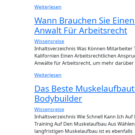
PC
SAP
Weiterlesen
Software
Wann Brauchen Sie Einen 
Solutions
Anwalt Für Arbeitsrecht
Business
Applications
Wissensreise
And
Inhaltsverzeichnis Was Können Mitarbeiter 
Technology
Kalifornien Einen Arbeitsrechtlichen Anspr
Anwälte für Arbeitsrecht, um mehr darüber
Wann
Weiterlesen
Brauchen
Das Beste Muskelaufbautr
Sie
Bodybuilder
Einen
Anwalt
Wissensreise
Für
Inhaltsverzeichnis Wie Schnell Kann Ich Auf
Arbeitsrecht?
Training Auf Den Muskelaufbau Aus Wählen 
Anwalt
langfristigen Muskelaufbau ist es ebenfalls
Für