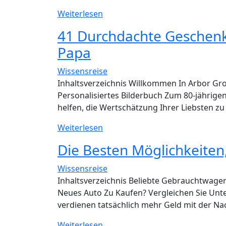
Arbeitsrecht
Das
Weiterlesen
Beste
41 Durchdachte Geschenk
Muskelaufbautraining
Papa
Für
Natürliche
Wissensreise
Bodybuilder
Inhaltsverzeichnis Willkommen In Arbor Gro
Personalisiertes Bilderbuch Zum 80-jährige
helfen, die Wertschätzung Ihrer Liebsten z
41
Weiterlesen
Durchdachte
Die Besten Möglichkeiten
Geschenkideen
Zum
Wissensreise
80
Inhaltsverzeichnis Beliebte Gebrauchtwagen 
Geburtstag
Neues Auto Zu Kaufen? Vergleichen Sie Unt
Für
verdienen tatsächlich mehr Geld mit der Na
Papa
Die
Weiterlesen