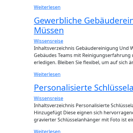
5
Weiterlesen
Dinge,
Gewerbliche Gebäudereini
Die
Müssen
Sie
Über
Wissensreise
Die
Inhaltsverzeichnis Gebäudereinigung Und W
Kapitalertragssteuer
Gebäudes Teams mit Reinigungserfahrung 
Wissen
erledigen. Bleiben Sie flexibel, um auf sich
Sollten
Gewerbliche
Weiterlesen
Gebäudereinigung
Personalisierte Schlüsse
–
Alles,
Wissensreise
Was
Inhaltsverzeichnis Personalisierte Schlüss
Sie
Hinzugefügt Diese eignen sich hervorragen
Wissen
gravierter Schlüsselanhänger mit Foto ist ei
Müssen
Personalisierte
Weiterlesen