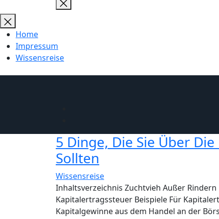
Close
search
Home
Impressum
Wissensreise
5 Dinge, Die Sie Über Die
Sollten
Wissensreise
Inhaltsverzeichnis Zuchtvieh Außer Rinder
Kapitalertragssteuer Beispiele Für Kapitale
Kapitalgewinne aus dem Handel an der Börs