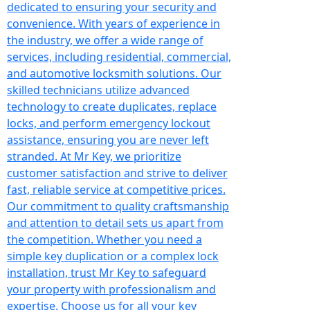
dedicated to ensuring your security and
convenience. With years of experience in
the industry, we offer a wide range of
services, including residential, commercial,
and automotive locksmith solutions. Our
skilled technicians utilize advanced
technology to create duplicates, replace
locks, and perform emergency lockout
assistance, ensuring you are never left
stranded. At Mr Key, we prioritize
customer satisfaction and strive to deliver
fast, reliable service at competitive prices.
Our commitment to quality craftsmanship
and attention to detail sets us apart from
the competition. Whether you need a
simple key duplication or a complex lock
installation, trust Mr Key to safeguard
your property with professionalism and
expertise. Choose us for all your key