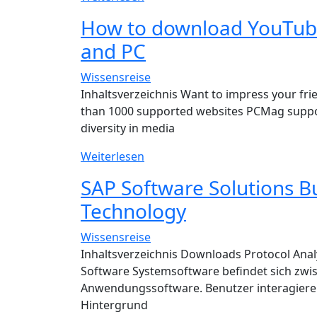
Schlüsselanhänger
How to download YouTube
and PC
Wissensreise
Inhaltsverzeichnis Want to impress your fr
than 1000 supported websites PCMag suppor
diversity in media
How
Weiterlesen
to
SAP Software Solutions B
download
Technology
YouTube
videos
Wissensreise
on
Inhaltsverzeichnis Downloads Protocol Anal
iOS,
Software Systemsoftware befindet sich zw
Android,
Anwendungssoftware. Benutzer interagieren 
Mac
Hintergrund
and