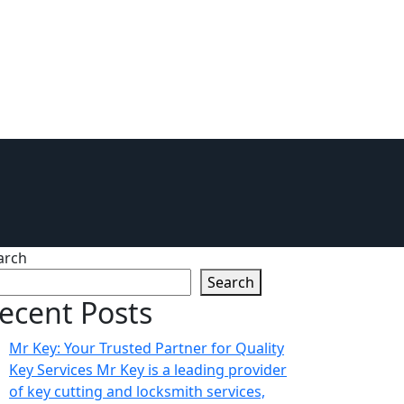
arch
Search
ecent Posts
Mr Key: Your Trusted Partner for Quality
Key Services Mr Key is a leading provider
of key cutting and locksmith services,