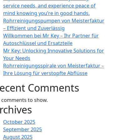
service needs, and experience peace of
mind knowing you’re in good hands.
Rohrreinigungspumpen von Meisterfaktur
– Effizient und Zuverlässig
Willkommen bei Mr Key – Ihr Partner für
Autoschlüssel und Ersatzteile
Mr Key: Unlocking Innovative Solutions for
Your Needs
Rohrreinigungsspirale von Meisterfaktur –
Ihre Lösung für verstopfte Abflüsse
ecent Comments
 comments to show.
rchives
October 2025
September 2025
August 2025