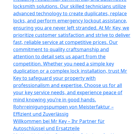
locksmith solutions. Our skilled technicians utilize
advanced technology to create duplicates, replace
locks, and perform emergency lockout assistance,
ensuring you are never left stranded. At Mr Key, we
prioritize customer satisfaction and strive to deliver
fast, reliable service at competitive prices. Our
commitment to quality craftsmanship and
attention to detail sets us apart from the
competition. Whether you need a simple key
duplication or a complex lock installation, trust Mr
Key to safeguard your property with
professionalism and expertise. Choose us for all
your key service needs, and experience peace of
mind knowing you’re in good hands.
Rohrreinigungspumpen von Meisterfaktur –
Effizient und Zuverlässig
Willkommen bei Mr Key – Ihr Partner für
Autoschlüssel und Ersatzteile