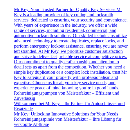
Mr Key: Your Trusted Partner for Quality Key Services Mr
Key is a leading provider of key cutting and locksmith
services, dedicated to ensuring your security and convenience.
With years of experience in the industry, we offer a wide
range of services, including residential, commercial, and
automotive locksmith solutions. Our skilled technicians utilize
advanced technology to create duplicates, replace locks, and
perform emergency lockout assistance, ensuring you are never
left stranded. At Mr Key, we prioritize customer satisfaction
and strive to deliver fast, reliable service at competitive prices.
Our commitment to quality craftsmanship and attention to
detail sets us apart from the competition. Whether you need a
simple key duplication or a complex lock installation, trust Mr
Key to safeguard your property with professionalism and
expertise. Choose us for all your key service needs, and
experience peace of mind knowing you’re in good hands.
Rohrreinigungspumpen von Meisterfaktur – Effizient und
Zuverlässig
Willkommen bei Mr Key – Ihr Partner für Autoschlüssel und
Ersatzteile
Mr Key: Unlocking Innovative Solutions for Your Needs
Rohrreinigungsspirale von Meisterfaktur – Ihre Lösung für
verstopfte Abflüsse