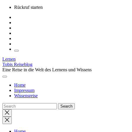
Skip
Rückruf starten
to
the
content
Lernen
Tobis Reiseblog
Eine Reise in die Welt des Lernens und Wissens
Home
Impressum
Wissensreise
Close
search
Home