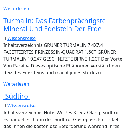
Loreto
Weiterlesen
Lya
Turmalin: Das Farbenprächtigste
MEERBLICK
Mineral Und Edelstein Der Erde
Wohnungen
Zentrum
Wissensreise
Driovier
Inhaltsverzeichnis GRÜNER TURMALIN 7,4X7,4
21
FACETTIERTES PRINZESSIN-QUADRAT 1,6CT GRÜNER
3
TURMALIN 10,2X7 GESCHNITZTE BIRNE 1,2CT Der Vorteil
Klavier
Von Paraiba Dieses optische Phänomen verstärkt den
Kat
Reiz des Edelsteins und macht jedes Stück zu
Turmalin:
Weiterlesen
Das
Südtirol
Farbenprächtigste
Mineral
Wissensreise
Und
Inhaltsverzeichnis Hotel Weißes Kreuz Olang, Südtirol
Edelstein
Es handelt sich um den Südtirol-Gästepass. Ein Ticket,
Der
das Ihnen die kostenlose Beförderung während Ihres