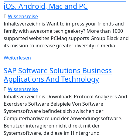
iOS, Android, Mac and PC
Wissensreise
Inhaltsverzeichnis Want to impress your friends and
family with awesome tech geekery? More than 1000
supported websites PCMag supports Group Black and
its mission to increase greater diversity in media
How
Weiterlesen
to
SAP Software Solutions Business
download
Applications And Technology
YouTube
videos
Wissensreise
on
Inhaltsverzeichnis Downloads Protocol Analyzers And
iOS,
Exercisers Software Beispiele Von Software
Android,
Systemsoftware befindet sich zwischen der
Mac
Computerhardware und der Anwendungssoftware.
and
Benutzer interagieren nicht direkt mit der
PC
Systemsoftware, da diese im Hintergrund