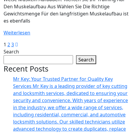
Anwalt
Den Muskelaufbau Aus Wählen Sie Die Richtige
Für
Gewichtsmenge Für den langfristigen Muskelaufbau ist
Arbeitsrecht
es ebenfalls
Das
Weiterlesen
Beste
Posts
1
2
3
Muskelaufbautraining
Search
pagination
Für
Search
Natürliche
Recent Posts
Bodybuilder
Mr Key: Your Trusted Partner for Quality Key
Services Mr Key is a leading provider of key cutting
and locksmith services, dedicated to ensuring your
security and convenience. With years of experience
in the industry, we offer a wide range of services,
including residential, commercial, and automotive
locksmith solutions. Our skilled technicians utilize
advanced technology to create duplicates, replace