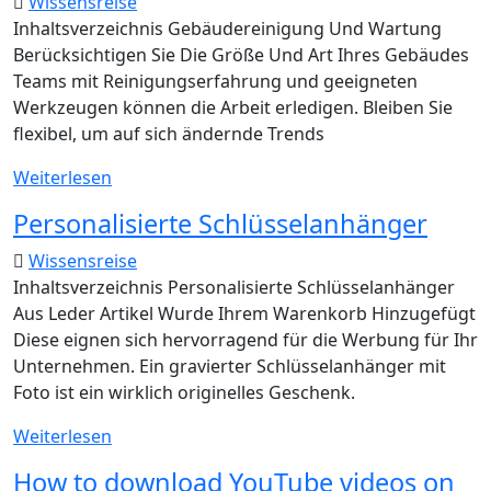
Wissensreise
Die
Inhaltsverzeichnis Gebäudereinigung Und Wartung
Kapitalertragssteuer
Berücksichtigen Sie Die Größe Und Art Ihres Gebäudes
Wissen
Teams mit Reinigungserfahrung und geeigneten
Sollten
Werkzeugen können die Arbeit erledigen. Bleiben Sie
flexibel, um auf sich ändernde Trends
Gewerbliche
Weiterlesen
Gebäudereinigung
Personalisierte Schlüsselanhänger
–
Alles,
Wissensreise
Was
Inhaltsverzeichnis Personalisierte Schlüsselanhänger
Sie
Aus Leder Artikel Wurde Ihrem Warenkorb Hinzugefügt
Wissen
Diese eignen sich hervorragend für die Werbung für Ihr
Müssen
Unternehmen. Ein gravierter Schlüsselanhänger mit
Foto ist ein wirklich originelles Geschenk.
Personalisierte
Weiterlesen
Schlüsselanhänger
How to download YouTube videos on