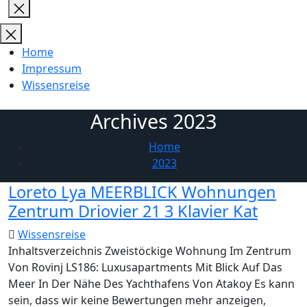
Close
search
Home
Impressum
Wissensreise
Archives 2023
Home
2023
Loreto Lya MEERBLICK Wohnungen
Zentrum Driovier 21 3 Klavier Kat
Wissensreise
Inhaltsverzeichnis Zweistöckige Wohnung Im Zentrum
Von Rovinj LS186: Luxusapartments Mit Blick Auf Das
Meer In Der Nähe Des Yachthafens Von Atakoy Es kann
sein, dass wir keine Bewertungen mehr anzeigen,