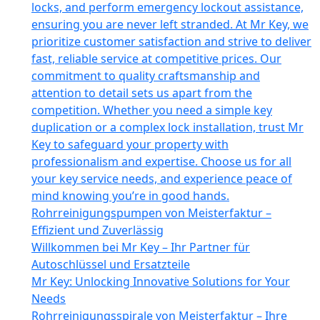
locks, and perform emergency lockout assistance,
ensuring you are never left stranded. At Mr Key, we
prioritize customer satisfaction and strive to deliver
fast, reliable service at competitive prices. Our
commitment to quality craftsmanship and
attention to detail sets us apart from the
competition. Whether you need a simple key
duplication or a complex lock installation, trust Mr
Key to safeguard your property with
professionalism and expertise. Choose us for all
your key service needs, and experience peace of
mind knowing you’re in good hands.
Rohrreinigungspumpen von Meisterfaktur –
Effizient und Zuverlässig
Willkommen bei Mr Key – Ihr Partner für
Autoschlüssel und Ersatzteile
Mr Key: Unlocking Innovative Solutions for Your
Needs
Rohrreinigungsspirale von Meisterfaktur – Ihre