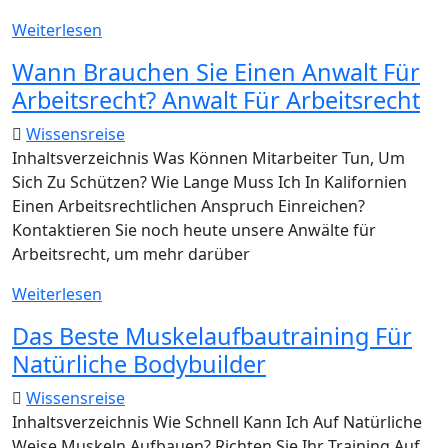
SAP
Weiterlesen
Software
Wann Brauchen Sie Einen Anwalt Für
Solutions
Arbeitsrecht? Anwalt Für Arbeitsrecht
Business
Applications
Wissensreise
And
Inhaltsverzeichnis Was Können Mitarbeiter Tun, Um
Technology
Sich Zu Schützen? Wie Lange Muss Ich In Kalifornien
Einen Arbeitsrechtlichen Anspruch Einreichen?
Kontaktieren Sie noch heute unsere Anwälte für
Arbeitsrecht, um mehr darüber
Wann
Weiterlesen
Brauchen
Das Beste Muskelaufbautraining Für
Sie
Natürliche Bodybuilder
Einen
Anwalt
Wissensreise
Für
Inhaltsverzeichnis Wie Schnell Kann Ich Auf Natürliche
Arbeitsrecht?
Weise Muskeln Aufbauen? Richten Sie Ihr Training Auf