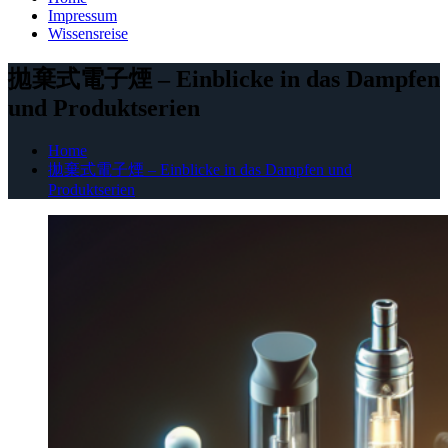
Impressum
Wissensreise
拋棄式電子煙 – Einblicke in das Dampfen
und Produktserien
Home
拋棄式電子煙 – Einblicke in das Dampfen und
Produktserien