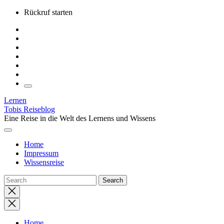
Skip
Rückruf starten
to
the
content
Lernen
Tobis Reiseblog
Eine Reise in die Welt des Lernens und Wissens
Home
Impressum
Wissensreise
Close
search
Home