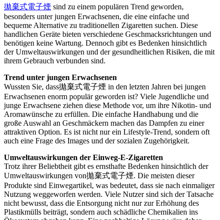
拋棄式電子煙
sind zu einem populären Trend geworden,
besonders unter jungen Erwachsenen, die eine einfache und
bequeme Alternative zu traditionellen Zigaretten suchen. Diese
handlichen Geräte bieten verschiedene Geschmacksrichtungen und
benötigen keine Wartung. Dennoch gibt es Bedenken hinsichtlich
der Umweltauswirkungen und der gesundheitlichen Risiken, die mit
ihrem Gebrauch verbunden sind.
Trend unter jungen Erwachsenen
Wussten Sie, dass拋棄式電子煙 in den letzten Jahren bei jungen
Erwachsenen enorm populär geworden ist? Viele Jugendliche und
junge Erwachsene ziehen diese Methode vor, um ihre Nikotin- und
Aromawünsche zu erfüllen. Die einfache Handhabung und die
große Auswahl an Geschmäckern machen das Dampfen zu einer
attraktiven Option. Es ist nicht nur ein Lifestyle-Trend, sondern oft
auch eine Frage des Images und der sozialen Zugehörigkeit.
Umweltauswirkungen der Einweg-E-Zigaretten
Trotz ihrer Beliebtheit gibt es ernsthafte Bedenken hinsichtlich der
Umweltauswirkungen von拋棄式電子煙. Die meisten dieser
Produkte sind Einwegartikel, was bedeutet, dass sie nach einmaliger
Nutzung weggeworfen werden. Viele Nutzer sind sich der Tatsache
nicht bewusst, dass die Entsorgung nicht nur zur Erhöhung des
Plastikmülls beiträgt, sondern auch schädliche Chemikalien ins