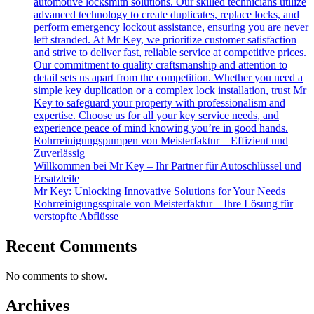
automotive locksmith solutions. Our skilled technicians utilize
advanced technology to create duplicates, replace locks, and
perform emergency lockout assistance, ensuring you are never
left stranded. At Mr Key, we prioritize customer satisfaction
and strive to deliver fast, reliable service at competitive prices.
Our commitment to quality craftsmanship and attention to
detail sets us apart from the competition. Whether you need a
simple key duplication or a complex lock installation, trust Mr
Key to safeguard your property with professionalism and
expertise. Choose us for all your key service needs, and
experience peace of mind knowing you’re in good hands.
Rohrreinigungspumpen von Meisterfaktur – Effizient und
Zuverlässig
Willkommen bei Mr Key – Ihr Partner für Autoschlüssel und
Ersatzteile
Mr Key: Unlocking Innovative Solutions for Your Needs
Rohrreinigungsspirale von Meisterfaktur – Ihre Lösung für
verstopfte Abflüsse
Recent Comments
No comments to show.
Archives